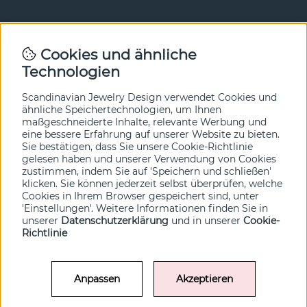
Newsletter
Cookies und ähnliche
Technologien
In unserem Newsletter erfahren Sie vor allen anderen
von unseren Neuheiten und Angeboten. Melden Sie sich
hier an.
Scandinavian Jewelry Design verwendet Cookies und
ähnliche Speichertechnologien, um Ihnen
maßgeschneiderte Inhalte, relevante Werbung und
Ja bitte!
eine bessere Erfahrung auf unserer Website zu bieten.
Sie bestätigen, dass Sie unsere Cookie-Richtlinie
gelesen haben und unserer Verwendung von Cookies
zustimmen, indem Sie auf 'Speichern und schließen'
klicken. Sie können jederzeit selbst überprüfen, welche
Cookies in Ihrem Browser gespeichert sind, unter
'Einstellungen'. Weitere Informationen finden Sie in
unserer
Datenschutzerklärung
und in unserer
Cookie-
Richtlinie
Anpassen
Akzeptieren
© SCANDINAVIAN JEWELRY DESIGN / SJD of Sweden AB 2022