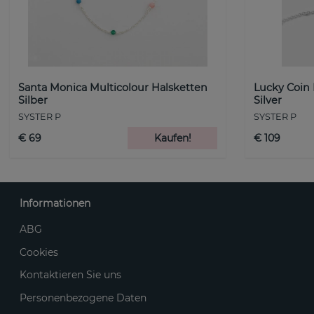
Santa Monica Multicolour Halsketten
Lucky Coin
Silber
Silver
SYSTER P
SYSTER P
€ 69
Kaufen!
€ 109
Informationen
ABG
Cookies
Kontaktieren Sie uns
Personenbezogene Daten