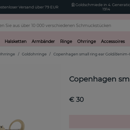
Goldschmiede in 4. Generatio
stenloser Versand über 79 EUR
1914
Halsketten
Armbänder
Ringe
Ohrringe
Accessoires
Ohrringe
Goldohrringe
Copenhagen small ring ear Gold/denim-
Copenhagen smal
€ 30