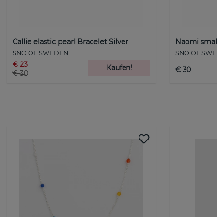
Callie elastic pearl Bracelet Silver
Naomi small 
SNÖ OF SWEDEN
SNÖ OF SW
€ 23
Kaufen!
€ 30
€ 30