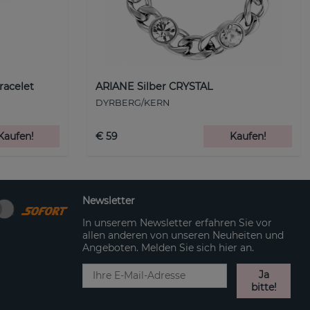
racelet
ARIANE Silber CRYSTAL
DYRBERG/KERN
Kaufen!
€ 59
Kaufen!
Newsletter
In unserem Newsletter erfahren Sie vor
allen anderen von unseren Neuheiten und
Angeboten. Melden Sie sich hier an.
Ja
bitte!