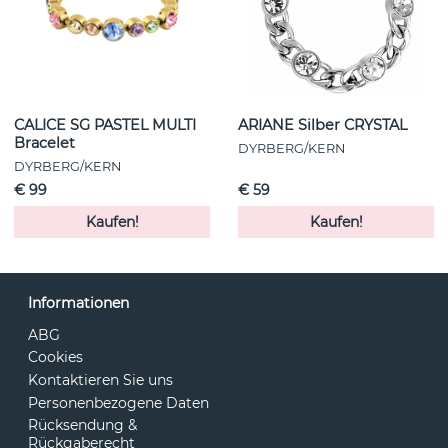
CALICE SG PASTEL MULTI
ARIANE Silber CRYSTAL
Bracelet
DYRBERG/KERN
DYRBERG/KERN
€ 99
€ 59
Kaufen!
Kaufen!
Informationen
ABG
Cookies
Kontaktieren Sie uns
Personenbezogene Daten
Rücksendung &
Rückgaberecht