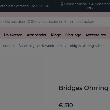
Goldschmiede in 4. Generatio
stenloser Versand über 79 EUR
1914
Halsketten
Armbänder
Ringe
Ohrringe
Accessoires
Start
Efva Attling Black Week - 20%
Bridges Ohrring Silber
Bridges Ohrring 
€ 510