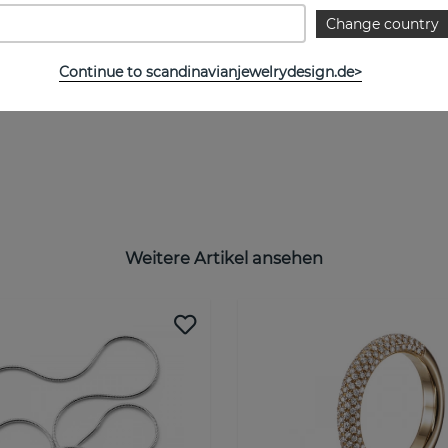
Change country
Continue to scandinavianjewelrydesign.de>
Weitere Artikel ansehen