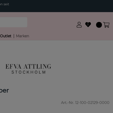
n seit
0
Outlet
Marken
ber
Art.-Nr.
12-100-02129-0000