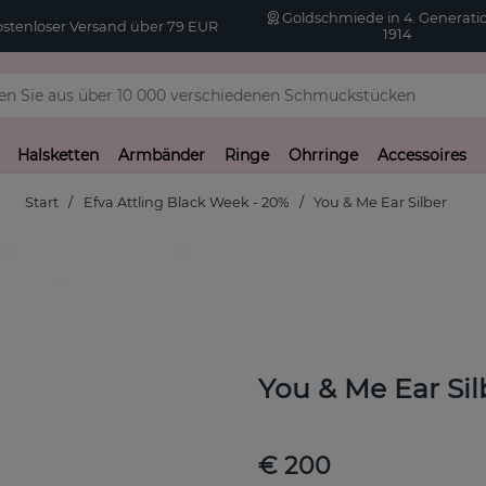
Goldschmiede in 4. Generatio
stenloser Versand über 79 EUR
1914
Halsketten
Armbänder
Ringe
Ohrringe
Accessoires
Start
Efva Attling Black Week - 20%
You & Me Ear Silber
You & Me Ear Sil
€ 200