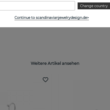
Change country
Continue to scandinavianjewelrydesign.de>
Weitere Artikel ansehen