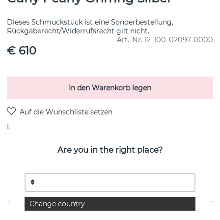
Dieses Schmuckstück ist eine Sonderbestellung,
Rückgaberecht/Widerrufsrecht gilt nicht.
Art.-Nr.
12-100-02097-0000
€ 610
In den Warenkorb legen
Lieferung:
Bestellungsartikel 8-15 Arbeitstag
Are you in the right place?
PRODUKTBESCHREIBUNG
von der schwedischen Marke Efva Attling
Change country
EIGENSCHAFTEN