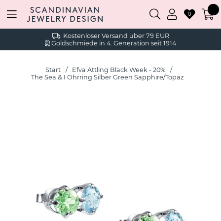
0
Kostenloser Versand über 79 EUR
Goldschmiede in 4. Generation seit 1914
Start
Efva Attling Black Week - 20%
The Sea & I Ohrring Silber Green Sapphire/Topaz