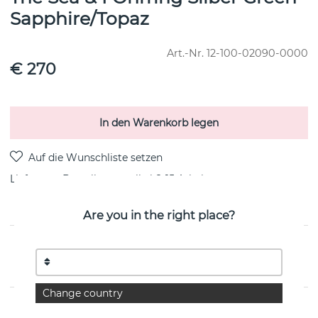
Sapphire/Topaz
Art.-Nr.
12-100-02090-0000
€ 270
In den Warenkorb legen
Lieferung:
Bestellungsartikel 8-15 Arbeitstag
Are you in the right place?
PRODUKTBESCHREIBUNG
von der schwedischen Marke Efva Attling
Change country
EIGENSCHAFTEN