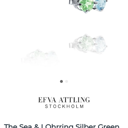
The Sea & I Ohrring Silber Green