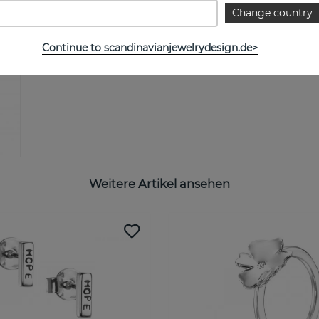
Change country
Continue to scandinavianjewelrydesign.de>
Weitere Artikel ansehen