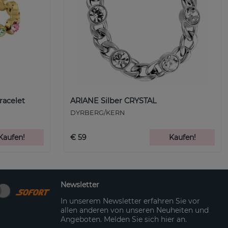
racelet
ARIANE Silber CRYSTAL
DYRBERG/KERN
Kaufen!
€ 59
Kaufen!
Newsletter
In unserem Newsletter erfahren Sie vor
allen anderen von unseren Neuheiten und
Angeboten. Melden Sie sich hier an.