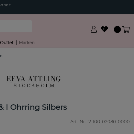
n seit
0
Outlet
Marken
rs
& I Ohrring Silbers
Art.-Nr.
12-100-02080-0000