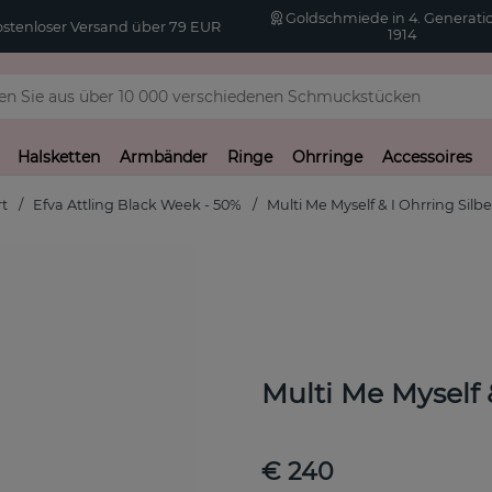
Goldschmiede in 4. Generatio
stenloser Versand über 79 EUR
1914
Halsketten
Armbänder
Ringe
Ohrringe
Accessoires
rt
Efva Attling Black Week - 50%
Multi Me Myself & I Ohrring Silbe
Multi Me Myself 
€ 240