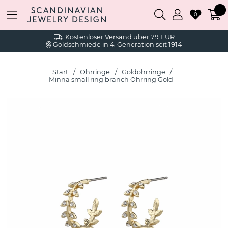
0
Kostenloser Versand über 79 EUR
Goldschmiede in 4. Generation seit 1914
Start
Ohrringe
Goldohrringe
Minna small ring branch Ohrring Gold