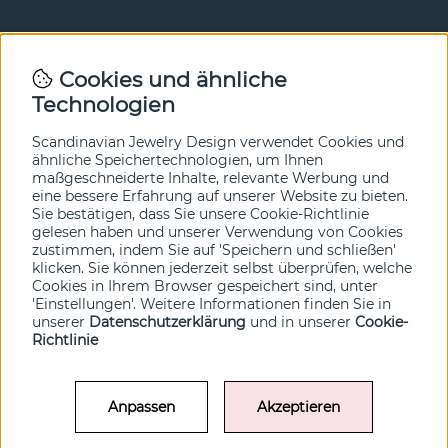
Newsletter
Cookies und ähnliche
Technologien
In unserem Newsletter erfahren Sie vor allen anderen
von unseren Neuheiten und Angeboten. Melden Sie sich
hier an.
Scandinavian Jewelry Design verwendet Cookies und
ähnliche Speichertechnologien, um Ihnen
maßgeschneiderte Inhalte, relevante Werbung und
Ja bitte!
eine bessere Erfahrung auf unserer Website zu bieten.
Sie bestätigen, dass Sie unsere Cookie-Richtlinie
gelesen haben und unserer Verwendung von Cookies
zustimmen, indem Sie auf 'Speichern und schließen'
klicken. Sie können jederzeit selbst überprüfen, welche
Cookies in Ihrem Browser gespeichert sind, unter
'Einstellungen'. Weitere Informationen finden Sie in
unserer
Datenschutzerklärung
und in unserer
Cookie-
Richtlinie
Anpassen
Akzeptieren
© SCANDINAVIAN JEWELRY DESIGN / SJD of Sweden AB 2022