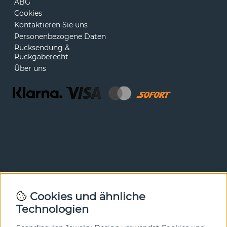
ABG
Cookies
Kontaktieren Sie uns
Personenbezogene Daten
Rücksendung &
Rückgaberecht
Über uns
Newsletter
Cookies und ähnliche
Technologien
In unserem Newsletter erfahren Sie vor allen anderen
von unseren Neuheiten und Angeboten. Melden Sie sich