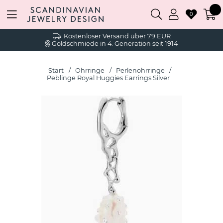
0
Kostenloser Versand über 79 EUR
Goldschmiede in 4. Generation seit 1914
Start
Ohrringe
Perlenohrringe
Peblinge Royal Huggies Earrings Silver