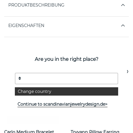
PRODUKTBESCHREIBUNG
EIGENSCHAFTEN
Weitere Artikel ansehen
Are you in the right place?
Change country
Continue to scandinavianjewelrydesign.de>
Carlo Medium Bracelet
Tryvann Pillow Earring