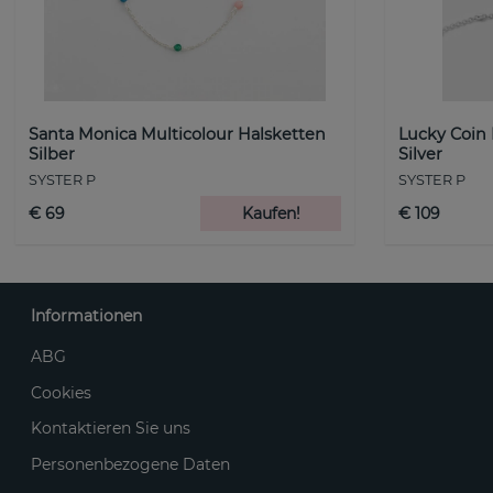
Santa Monica Multicolour Halsketten
Lucky Coin
Silber
Silver
SYSTER P
SYSTER P
€ 69
Kaufen!
€ 109
Informationen
ABG
Cookies
Kontaktieren Sie uns
Personenbezogene Daten