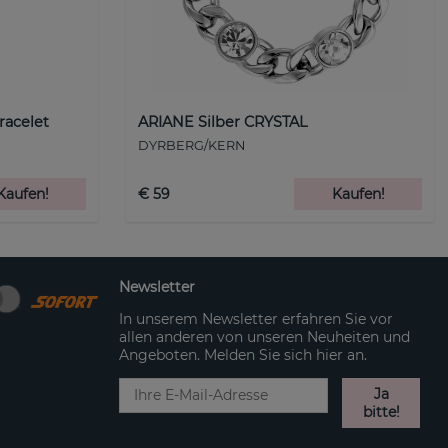
racelet
ARIANE Silber CRYSTAL
DYRBERG/KERN
Kaufen!
€ 59
Kaufen!
Newsletter
In unserem Newsletter erfahren Sie vor
allen anderen von unseren Neuheiten und
Angeboten. Melden Sie sich hier an.
Ja
bitte!