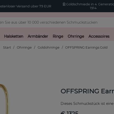
Goldschmiede in 4. Generatio
stenloser Versand über 79 EUR
1914
Halsketten
Armbänder
Ringe
Ohrringe
Accessoires
Start
Ohrringe
Goldohrringe
OFFSPRING Earrings Gold
OFFSPRING Earr
Dieses Schmuckstück ist eine
€ 1325