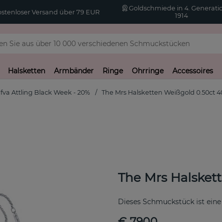
Goldschmiede in 4. Generatio
stenloser Versand über 79 EUR
1914
Halsketten
Armbänder
Ringe
Ohrringe
Accessoires
fva Attling Black Week - 20%
The Mrs Halsketten Weißgold 0.50ct 
The Mrs Halsket
Dieses Schmuckstück ist eine
€ 7900