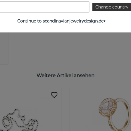
Change country
Continue to scandinavianjewelrydesign.de>
Weitere Artikel ansehen