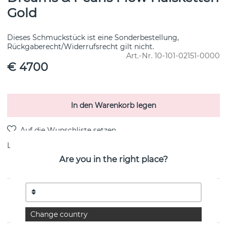
Gold
Dieses Schmuckstück ist eine Sonderbestellung,
Rückgaberecht/Widerrufsrecht gilt nicht.
Art.-Nr.
10-101-02151-0000
€ 4700
In den Warenkorb legen
Lieferung:
Bestellungsartikel 8-15 Arbeitstag
Are you in the right place?
PRODUKTBESCHREIBUNG
von der schwedischen Marke Efva Attling
Change country