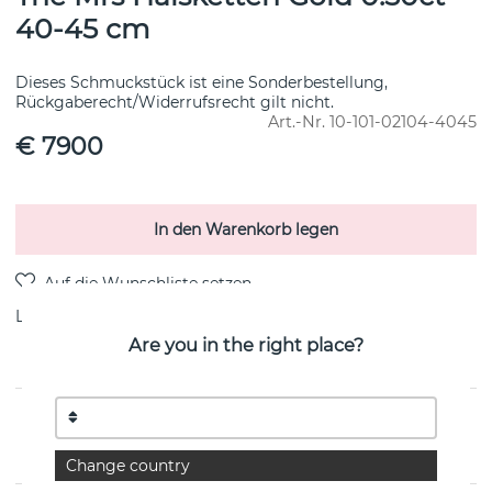
40-45 cm
Dieses Schmuckstück ist eine Sonderbestellung,
Rückgaberecht/Widerrufsrecht gilt nicht.
Art.-Nr.
10-101-02104-4045
€ 7900
In den Warenkorb legen
Lieferung:
Bestellungsartikel 8-15 Arbeitstag
Are you in the right place?
PRODUKTBESCHREIBUNG
von der schwedischen Marke Efva Attling
Change country