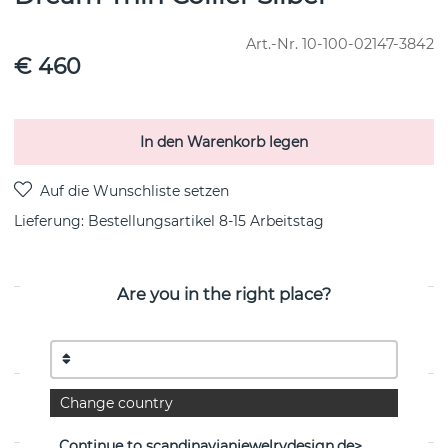
Art.-Nr.
10-100-02147-3842
€ 460
In den Warenkorb legen
Lieferung:
Bestellungsartikel 8-15 Arbeitstag
Are you in the right place?
PRODUKTBESCHREIBUNG
von der schwedischen Marke Efva Attling
Change country
EIGENSCHAFTEN
Continue to scandinavianjewelrydesign.de>