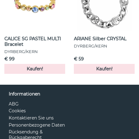
CALICE SG PASTEL MULTI
ARIANE Silber CRYSTAL
Bracelet
DYRBERG/KERN
DYRBERG/KERN
€ 99
€ 59
Kaufen!
Kaufen!
Informationen
ABG
Cookies
Kontaktieren Sie uns
Personenbezogene Daten
Rücksendung &
Rückgaberecht