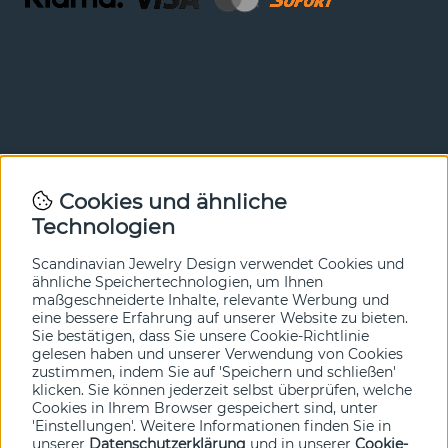
Newsletter
Cookies und ähnliche
Technologien
In unserem Newsletter erfahren Sie vor allen anderen
von unseren Neuheiten und Angeboten. Melden Sie sich
hier an.
Scandinavian Jewelry Design verwendet Cookies und
ähnliche Speichertechnologien, um Ihnen
maßgeschneiderte Inhalte, relevante Werbung und
Ja bitte!
eine bessere Erfahrung auf unserer Website zu bieten.
Sie bestätigen, dass Sie unsere Cookie-Richtlinie
gelesen haben und unserer Verwendung von Cookies
zustimmen, indem Sie auf 'Speichern und schließen'
klicken. Sie können jederzeit selbst überprüfen, welche
Cookies in Ihrem Browser gespeichert sind, unter
'Einstellungen'. Weitere Informationen finden Sie in
unserer
Datenschutzerklärung
und in unserer
Cookie-